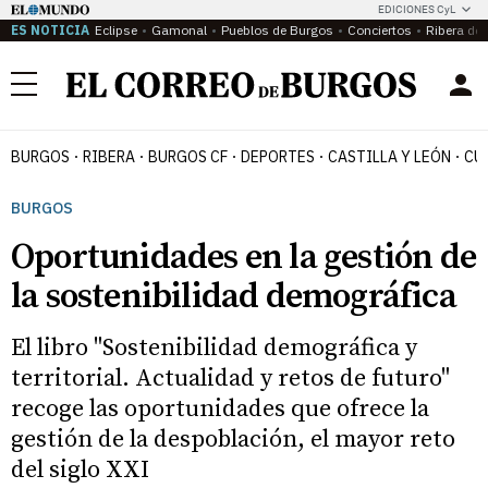
EDICIONES CyL
ES NOTICIA
Eclipse
Gamonal
Pueblos de Burgos
Conciertos
Ribera del
Menú
BURGOS
RIBERA
BURGOS CF
DEPORTES
CASTILLA Y LEÓN
CU
BURGOS
Oportunidades en la gestión de
la sostenibilidad demográfica
El libro "Sostenibilidad demográfica y
territorial. Actualidad y retos de futuro"
recoge las oportunidades que ofrece la
gestión de la despoblación, el mayor reto
del siglo XXI