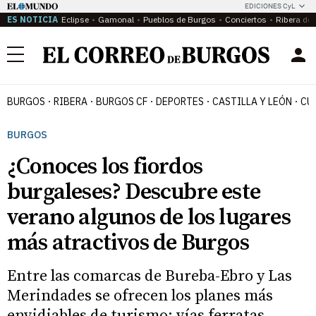
EDICIONES CyL
ES NOTICIA
Eclipse
Gamonal
Pueblos de Burgos
Conciertos
Ribera del
Menú
BURGOS
RIBERA
BURGOS CF
DEPORTES
CASTILLA Y LEÓN
CU
BURGOS
¿Conoces los fiordos
burgaleses? Descubre este
verano algunos de los lugares
más atractivos de Burgos
Entre las comarcas de Bureba-Ebro y Las
Merindades se ofrecen los planes más
envidiables de turismo: vías ferratas,