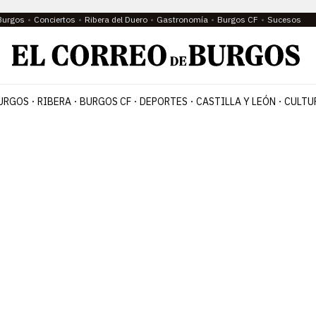
Burgos
Conciertos
Ribera del Duero
Gastronomía
Burgos CF
Sucesos
URGOS
RIBERA
BURGOS CF
DEPORTES
CASTILLA Y LEÓN
CULTU