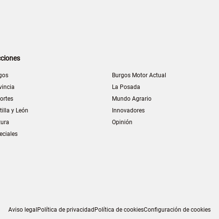
ciones
gos
Burgos Motor Actual
vincia
La Posada
ortes
Mundo Agrario
tilla y León
Innovadores
tura
Opinión
eciales
Aviso legal
Política de privacidad
Política de cookies
Configuración de cookies