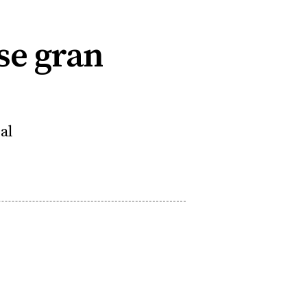
se gran
al