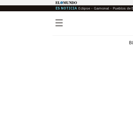
ES NOTICIA
Eclipse
Gamonal
Pueblos de 
Menú
B