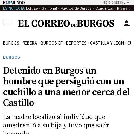
EDICIONES CyL
ES NOTICIA
Eclipse
Gamonal
Pueblos de Burgos
Conciertos
Ribera del
Menú
BURGOS
RIBERA
BURGOS CF
DEPORTES
CASTILLA Y LEÓN
CU
BURGOS
Detenido en Burgos un
hombre que persiguió con un
cuchillo a una menor cerca del
Castillo
La madre localizó al individuo que
amedrentó a su hija y tuvo que salir
huyendo