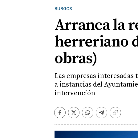
BURGOS
Arranca la r
herreriano d
obras)
Las empresas interesadas t
a instancias del Ayuntamie
intervención
Facebook
Twitter
Whatsapp
Telegram
Copiar
enlace