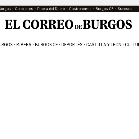
Burgos
Conciertos
Ribera del Duero
Gastronomía
Burgos CF
Sucesos
URGOS
RIBERA
BURGOS CF
DEPORTES
CASTILLA Y LEÓN
CULTU