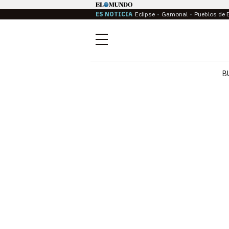
ES NOTICIA
Eclipse
Gamonal
Pueblos de 
Menú
B