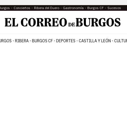
Burgos
Conciertos
Ribera del Duero
Gastronomía
Burgos CF
Sucesos
URGOS
RIBERA
BURGOS CF
DEPORTES
CASTILLA Y LEÓN
CULTU