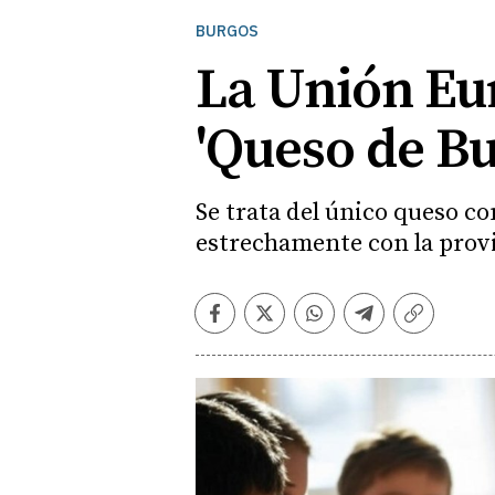
BURGOS
La Unión Eur
'Queso de Bu
Se trata del único queso c
estrechamente con la provi
Facebook
Twitter
Whatsapp
Telegram
Copiar
enlace