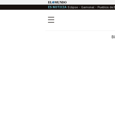
ES NOTICIA
Eclipse
Gamonal
Pueblos de 
Menú
B