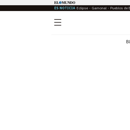
ES NOTICIA
Eclipse
Gamonal
Pueblos de 
Menú
B