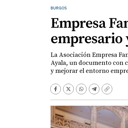
BURGOS
Empresa Fam
empresario 
La Asociación Empresa Famil
Ayala, un documento con ce
y mejorar el entorno empre
Facebook
Twitter
Whatsapp
Telegram
Copiar
enlace