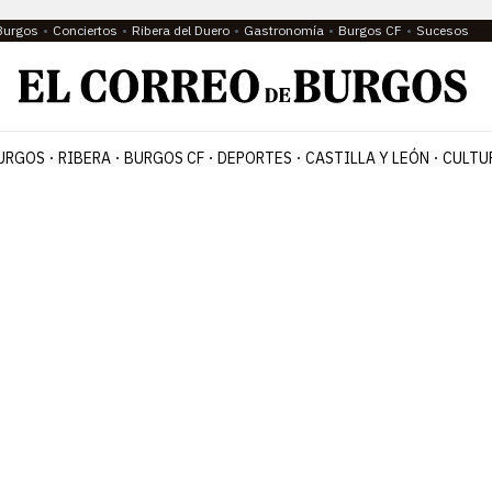
Burgos
Conciertos
Ribera del Duero
Gastronomía
Burgos CF
Sucesos
URGOS
RIBERA
BURGOS CF
DEPORTES
CASTILLA Y LEÓN
CULTU