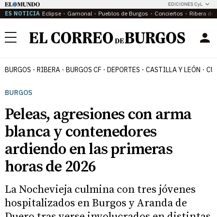
EDICIONES CyL
ES NOTICIA
Eclipse
Gamonal
Pueblos de Burgos
Conciertos
Ribera del
Menú
BURGOS
RIBERA
BURGOS CF
DEPORTES
CASTILLA Y LEÓN
CU
BURGOS
Peleas, agresiones con arma
blanca y contenedores
ardiendo en las primeras
horas de 2026
La Nochevieja culmina con tres jóvenes
hospitalizados en Burgos y Aranda de
Duero tras verse involucrados en distintas