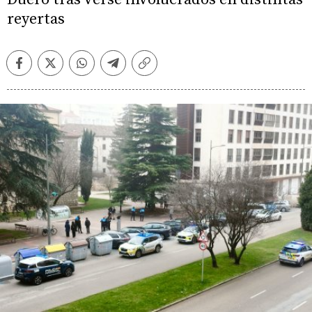
reyertas
Facebook
Twitter
Whatsapp
Telegram
Copiar
enlace