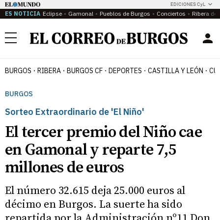
EDICIONES CyL
ES NOTICIA
Eclipse
Gamonal
Pueblos de Burgos
Conciertos
Ribera del
Menú
BURGOS
RIBERA
BURGOS CF
DEPORTES
CASTILLA Y LEÓN
CU
BURGOS
Sorteo Extraordinario de 'El Niño'
El tercer premio del Niño cae
en Gamonal y reparte 7,5
millones de euros
El número 32.615 deja 25.000 euros al
décimo en Burgos. La suerte ha sido
repartida por la Administración nº11 Don