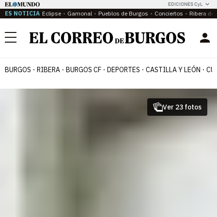
EDICIONES CyL
ES NOTICIA
Eclipse
Gamonal
Pueblos de Burgos
Conciertos
Ribera del
Menú
BURGOS
RIBERA
BURGOS CF
DEPORTES
CASTILLA Y LEÓN
CU
Ver 23 fotos