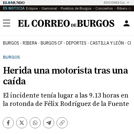
EDICIONES CyL
ES NOTICIA
Eclipse
Gamonal
Pueblos de Burgos
Conciertos
Ribera del
Menú
BURGOS
RIBERA
BURGOS CF
DEPORTES
CASTILLA Y LEÓN
CU
BURGOS
Herida una motorista tras una
caída
El incidente tenía lugar a las 9.13 horas en
la rotonda de Félix Rodríguez de la Fuente
Facebook
Twitter
Whatsapp
Telegram
Copiar
enlace