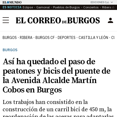
EDICIONES CyL
ES NOTICIA
Eclipse
Gamonal
Pueblos de Burgos
Conciertos
Ribera del
Menú
BURGOS
RIBERA
BURGOS CF
DEPORTES
CASTILLA Y LEÓN
CU
BURGOS
Así ha quedado el paso de
peatones y bicis del puente de
la Avenida Alcalde Martín
Cobos en Burgos
Los trabajos han consistido en la
construcción de un carril bici de 450 m, la
reordenación de las aceras para adaptarlas