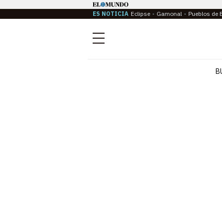
ES NOTICIA
Eclipse
Gamonal
Pueblos de 
Menú
B