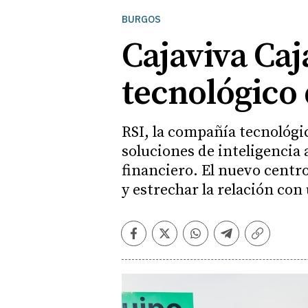
BURGOS
Cajaviva Caj
tecnológico 
RSI, la compañía tecnológic
soluciones de inteligencia a
financiero. El nuevo centro
y estrechar la relación con
Facebook
Twitter
Whatsapp
Telegram
Copiar
enlace