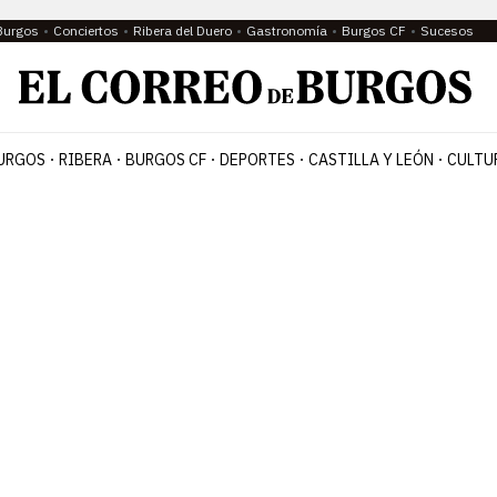
Burgos
Conciertos
Ribera del Duero
Gastronomía
Burgos CF
Sucesos
URGOS
RIBERA
BURGOS CF
DEPORTES
CASTILLA Y LEÓN
CULTU