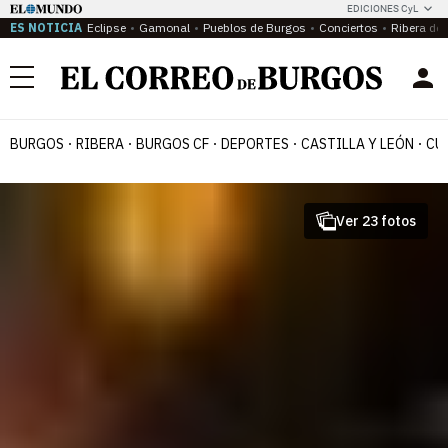
EDICIONES CyL
ES NOTICIA
Eclipse
Gamonal
Pueblos de Burgos
Conciertos
Ribera del
Menú
BURGOS
RIBERA
BURGOS CF
DEPORTES
CASTILLA Y LEÓN
CU
Ver 23 fotos