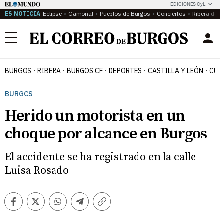
EDICIONES CyL
ES NOTICIA
Eclipse
Gamonal
Pueblos de Burgos
Conciertos
Ribera del
Menú
BURGOS
RIBERA
BURGOS CF
DEPORTES
CASTILLA Y LEÓN
CU
BURGOS
Herido un motorista en un
choque por alcance en Burgos
El accidente se ha registrado en la calle
Luisa Rosado
Facebook
Twitter
Whatsapp
Telegram
Copiar
enlace