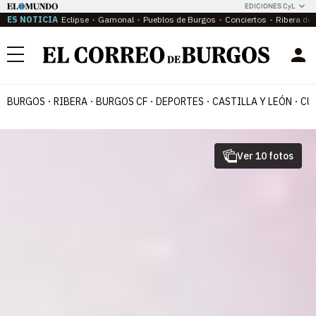
EDICIONES CyL
ES NOTICIA
Eclipse
Gamonal
Pueblos de Burgos
Conciertos
Ribera del
Menú
BURGOS
RIBERA
BURGOS CF
DEPORTES
CASTILLA Y LEÓN
CU
Ver 10 fotos