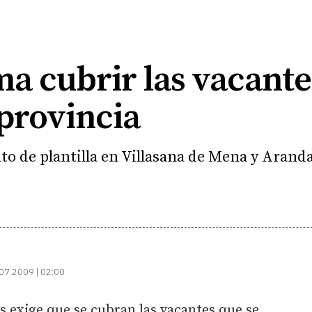
a cubrir las vacante
provincia
to de plantilla en Villasana de Mena y Arand
07.2009 | 02:00
 exige que se cubran las vacantes que se