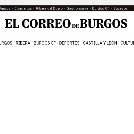
Burgos
Conciertos
Ribera del Duero
Gastronomía
Burgos CF
Sucesos
URGOS
RIBERA
BURGOS CF
DEPORTES
CASTILLA Y LEÓN
CULTU