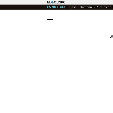
ES NOTICIA
Eclipse
Gamonal
Pueblos de 
Menú
B