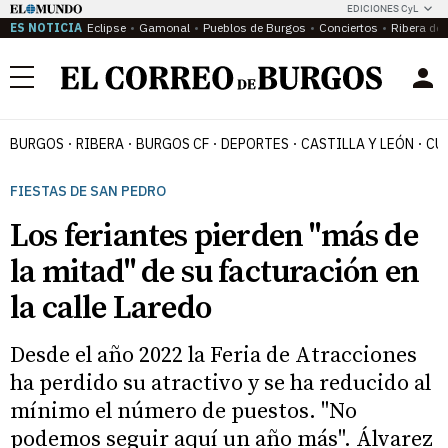
EDICIONES CyL
ES NOTICIA
Eclipse
Gamonal
Pueblos de Burgos
Conciertos
Ribera del
Menú
BURGOS
RIBERA
BURGOS CF
DEPORTES
CASTILLA Y LEÓN
CU
FIESTAS DE SAN PEDRO
Los feriantes pierden "más de
la mitad" de su facturación en
la calle Laredo
Desde el año 2022 la Feria de Atracciones
ha perdido su atractivo y se ha reducido al
mínimo el número de puestos. "No
podemos seguir aquí un año más". Álvarez