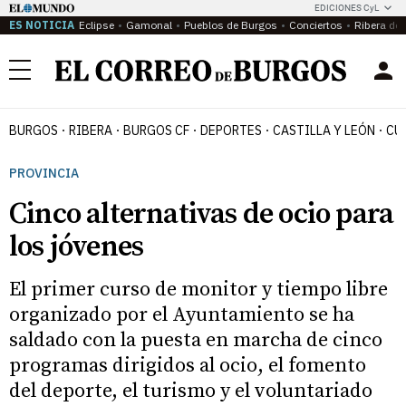
EDICIONES CyL
ES NOTICIA
Eclipse
Gamonal
Pueblos de Burgos
Conciertos
Ribera del
Menú
BURGOS
RIBERA
BURGOS CF
DEPORTES
CASTILLA Y LEÓN
CU
PROVINCIA
Cinco alternativas de ocio para
los jóvenes
El primer curso de monitor y tiempo libre
organizado por el Ayuntamiento se ha
saldado con la puesta en marcha de cinco
programas dirigidos al ocio, el fomento
del deporte, el turismo y el voluntariado