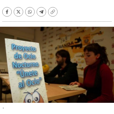
Facebook
Twitter
Whatsapp
Telegram
Copiar
enlace
-