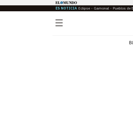
ES NOTICIA
Eclipse
Gamonal
Pueblos de 
Menú
B