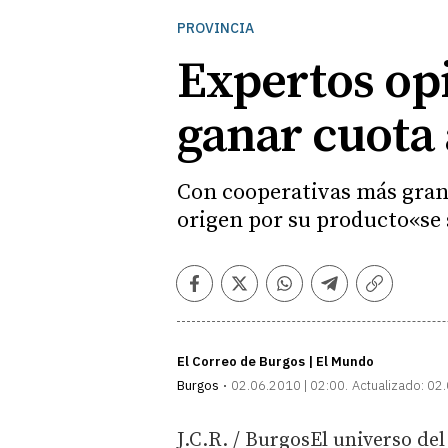
PROVINCIA
Expertos op
ganar cuota 
Con cooperativas más grande
origen por su producto«se
Facebook
Twitter
Whatsapp
Telegram
Copiar
enlace
El Correo de Burgos | El Mundo
Burgos
02.06.2010 | 02:00
Actualizado:
02.
J.C.R. / BurgosEl universo del