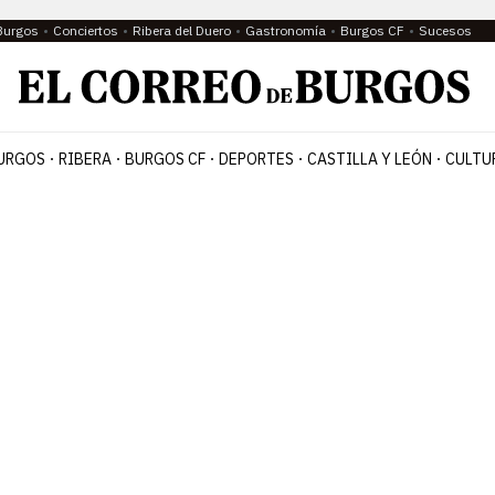
Burgos
Conciertos
Ribera del Duero
Gastronomía
Burgos CF
Sucesos
URGOS
RIBERA
BURGOS CF
DEPORTES
CASTILLA Y LEÓN
CULTU