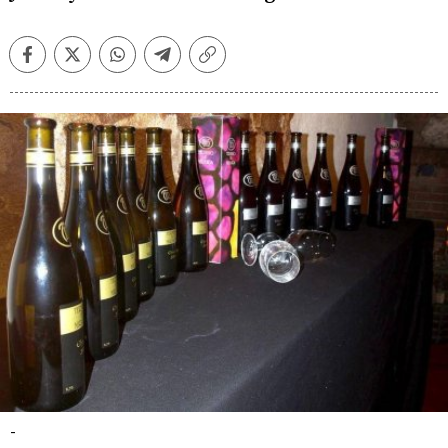
Facebook
Twitter
Whatsapp
Telegram
Copiar
enlace
-