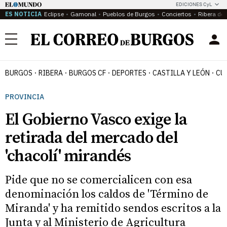
EDICIONES CyL
ES NOTICIA
Eclipse
Gamonal
Pueblos de Burgos
Conciertos
Ribera del
Menú
BURGOS
RIBERA
BURGOS CF
DEPORTES
CASTILLA Y LEÓN
CU
PROVINCIA
El Gobierno Vasco exige la
retirada del mercado del
'chacolí' mirandés
Pide que no se comercialicen con esa
denominación los caldos de 'Término de
Miranda' y ha remitido sendos escritos a la
Junta y al Ministerio de Agricultura