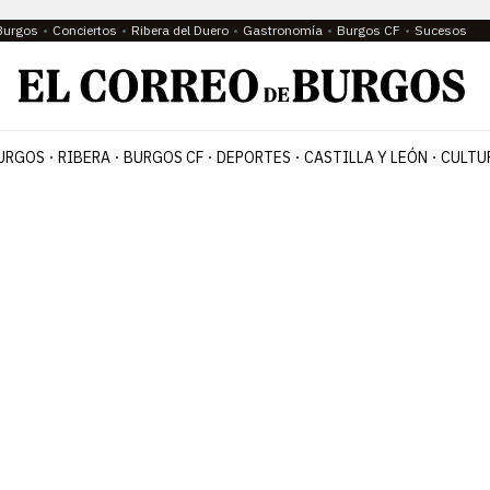
Burgos
Conciertos
Ribera del Duero
Gastronomía
Burgos CF
Sucesos
URGOS
RIBERA
BURGOS CF
DEPORTES
CASTILLA Y LEÓN
CULTU