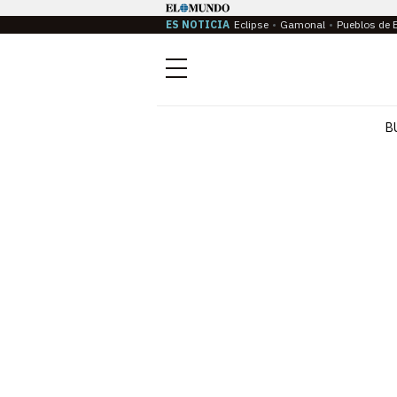
ES NOTICIA
Eclipse
Gamonal
Pueblos de 
Menú
B