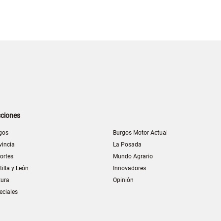
ciones
gos
Burgos Motor Actual
vincia
La Posada
ortes
Mundo Agrario
tilla y León
Innovadores
tura
Opinión
eciales