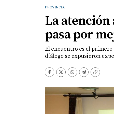
PROVINCIA
La atención
pasa por mej
El encuentro es el primero d
diálogo se expusieron expe
Facebook
Twitter
Whatsapp
Telegram
Copiar
enlace