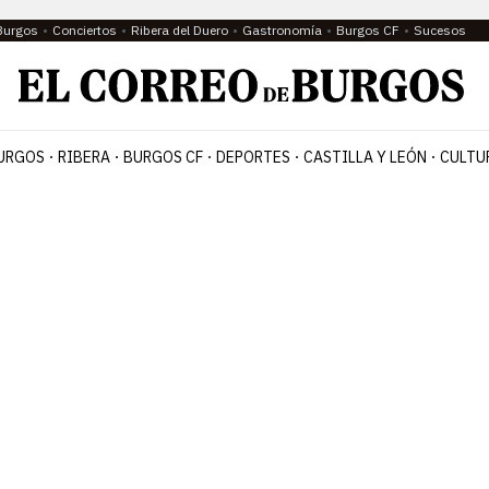
Burgos
Conciertos
Ribera del Duero
Gastronomía
Burgos CF
Sucesos
URGOS
RIBERA
BURGOS CF
DEPORTES
CASTILLA Y LEÓN
CULTU