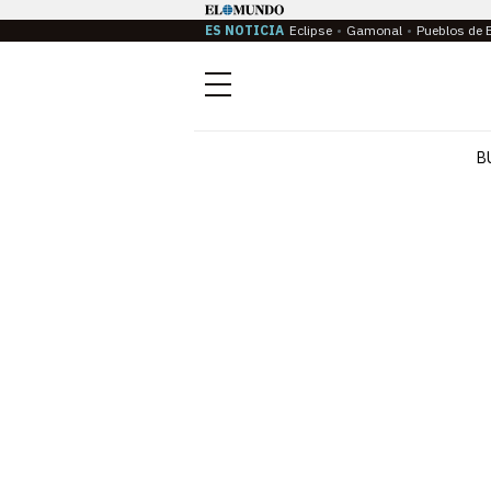
ES NOTICIA
Eclipse
Gamonal
Pueblos de 
Menú
B