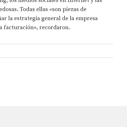
g, los medios sociales en Internet y las
dosas. Todas ellas «son piezas de
ñar la estrategia general de la empresa
 facturación», recordaron.