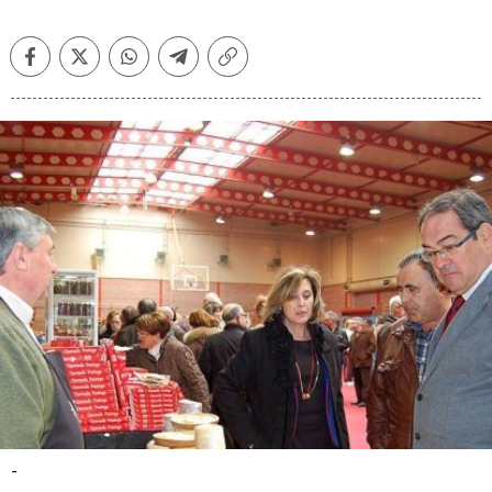
Facebook
Twitter
Whatsapp
Telegram
Copiar
enlace
-