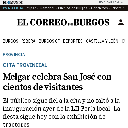
EDICIONES CyL
ES NOTICIA
Eclipse
Gamonal
Pueblos de Burgos
Conciertos
Ribera del
Menú
BURGOS
RIBERA
BURGOS CF
DEPORTES
CASTILLA Y LEÓN
CU
PROVINCIA
CITA PROVINCIAL
Melgar celebra San José con
cientos de visitantes
El público sigue fiel a la cita y no faltó a la
inauguración ayer de la LII Feria local. La
fiesta sigue hoy con la exhibición de
tractores