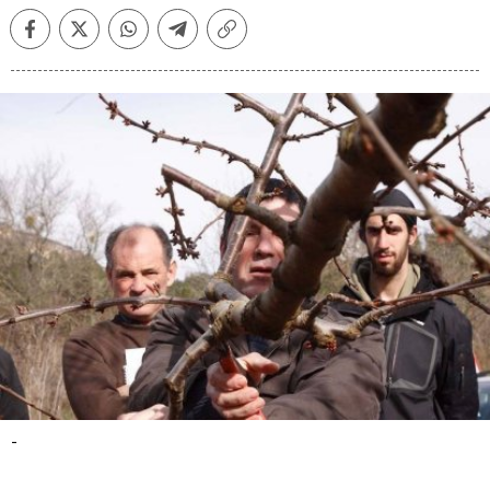
Facebook
Twitter
Whatsapp
Telegram
Copiar
enlace
-