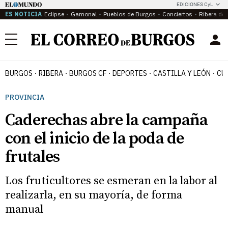
EDICIONES CyL
ES NOTICIA
Eclipse
Gamonal
Pueblos de Burgos
Conciertos
Ribera del
Menú
BURGOS
RIBERA
BURGOS CF
DEPORTES
CASTILLA Y LEÓN
CU
PROVINCIA
Caderechas abre la campaña
con el inicio de la poda de
frutales
Los fruticultores se esmeran en la labor al
realizarla, en su mayoría, de forma
manual