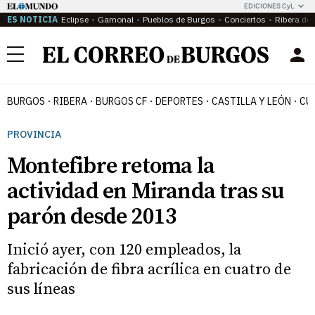
EDICIONES CyL
ES NOTICIA
Eclipse
Gamonal
Pueblos de Burgos
Conciertos
Ribera del
Menú
BURGOS
RIBERA
BURGOS CF
DEPORTES
CASTILLA Y LEÓN
CU
PROVINCIA
Montefibre retoma la
actividad en Miranda tras su
parón desde 2013
Inició ayer, con 120 empleados, la
fabricación de fibra acrílica en cuatro de
sus líneas