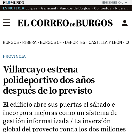
EDICIONES CyL
ES NOTICIA
Eclipse
Gamonal
Pueblos de Burgos
Conciertos
Ribera del
Menú
BURGOS
RIBERA
BURGOS CF
DEPORTES
CASTILLA Y LEÓN
CU
PROVINCIA
Villarcayo estrena
polideportivo dos años
después de lo previsto
El edificio abre sus puertas el sábado e
incorpora mejoras como un sistema de
gestión informatizada / La inversión
global del proyecto ronda los dos millones