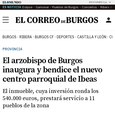
EDICIONES CyL
ES NOTICIA
Eclipse
Gamonal
Pueblos de Burgos
Conciertos
Ribera del
Menú
BURGOS
RIBERA
BURGOS CF
DEPORTES
CASTILLA Y LEÓN
CU
PROVINCIA
El arzobispo de Burgos
inaugura y bendice el nuevo
centro parroquial de Ibeas
El inmueble, cuya inversión ronda los
540.000 euros, prestará servicio a 11
pueblos de la zona