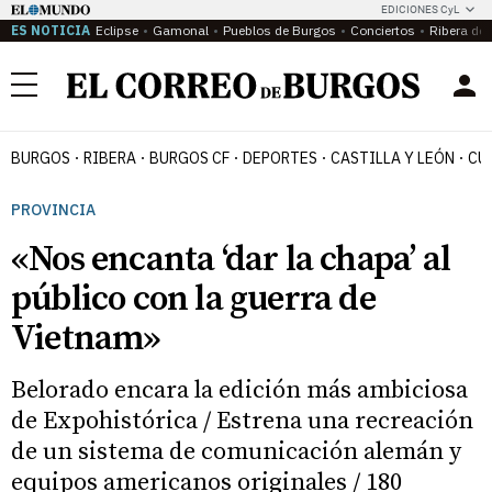
EDICIONES CyL
ES NOTICIA
Eclipse
Gamonal
Pueblos de Burgos
Conciertos
Ribera del
Menú
BURGOS
RIBERA
BURGOS CF
DEPORTES
CASTILLA Y LEÓN
CU
PROVINCIA
«Nos encanta ‘dar la chapa’ al
público con la guerra de
Vietnam»
Belorado encara la edición más ambiciosa
de Expohistórica / Estrena una recreación
de un sistema de comunicación alemán y
equipos americanos originales / 180