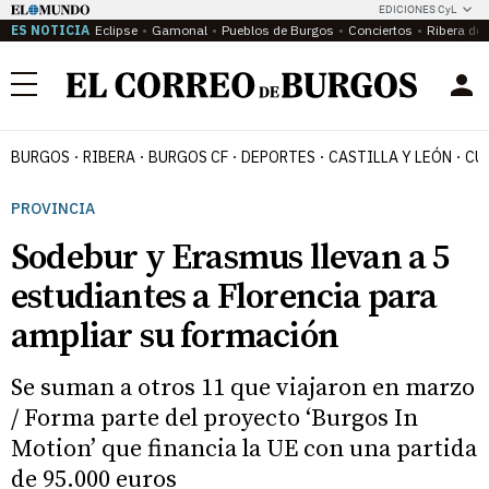
EDICIONES CyL
ES NOTICIA
Eclipse
Gamonal
Pueblos de Burgos
Conciertos
Ribera del
Menú
BURGOS
RIBERA
BURGOS CF
DEPORTES
CASTILLA Y LEÓN
CU
PROVINCIA
Sodebur y Erasmus llevan a 5
estudiantes a Florencia para
ampliar su formación
Se suman a otros 11 que viajaron en marzo
/ Forma parte del proyecto ‘Burgos In
Motion’ que financia la UE con una partida
de 95.000 euros