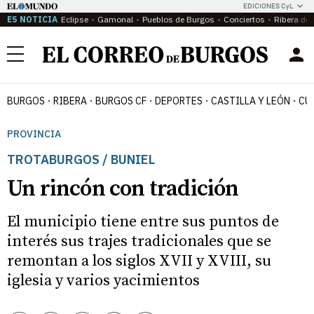
EDICIONES CyL
ES NOTICIA
Eclipse
Gamonal
Pueblos de Burgos
Conciertos
Ribera del
Menú
BURGOS
RIBERA
BURGOS CF
DEPORTES
CASTILLA Y LEÓN
CU
PROVINCIA
TROTABURGOS / BUNIEL
Un rincón con tradición
El municipio tiene entre sus puntos de
interés sus trajes tradicionales que se
remontan a los siglos XVII y XVIII, su
iglesia y varios yacimientos