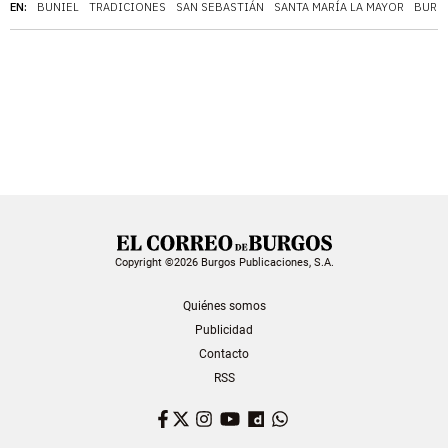
EN:
BUNIEL
TRADICIONES
SAN SEBASTIÁN
SANTA MARÍA LA MAYOR
BURG
Copyright ©2026 Burgos Publicaciones, S.A.
Quiénes somos
Publicidad
Contacto
RSS
Facebook
Twitter
Instagram
YouTube
Dailymotion
WhatsApp