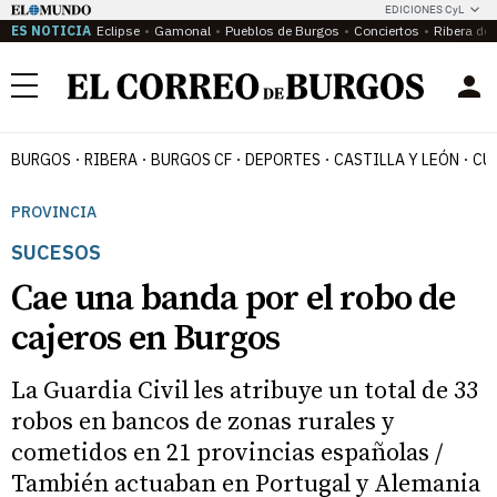
EDICIONES CyL
ES NOTICIA
Eclipse
Gamonal
Pueblos de Burgos
Conciertos
Ribera del
Menú
BURGOS
RIBERA
BURGOS CF
DEPORTES
CASTILLA Y LEÓN
CU
PROVINCIA
SUCESOS
Cae una banda por el robo de
cajeros en Burgos
La Guardia Civil les atribuye un total de 33
robos en bancos de zonas rurales y
cometidos en 21 provincias españolas /
También actuaban en Portugal y Alemania