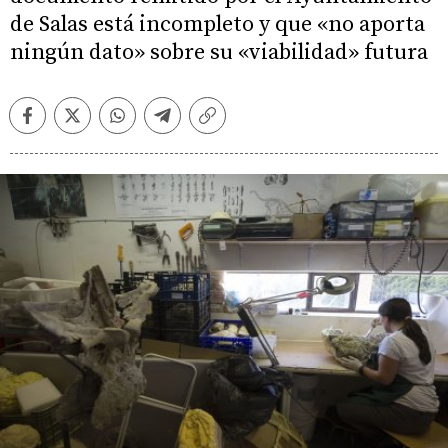
de Salas está incompleto y que «no aporta
ningún dato» sobre su «viabilidad» futura
Facebook
Twitter
Whatsapp
Telegram
Copiar
enlace