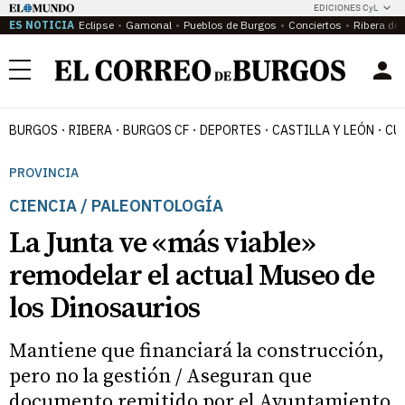
EDICIONES CyL
ES NOTICIA
Eclipse
Gamonal
Pueblos de Burgos
Conciertos
Ribera del
Menú
BURGOS
RIBERA
BURGOS CF
DEPORTES
CASTILLA Y LEÓN
CU
PROVINCIA
CIENCIA / PALEONTOLOGÍA
La Junta ve «más viable»
remodelar el actual Museo de
los Dinosaurios
Mantiene que financiará la construcción,
pero no la gestión / Aseguran que
documento remitido por el Ayuntamiento