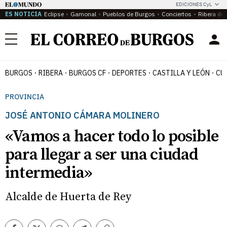
EDICIONES CyL
ES NOTICIA
Eclipse
Gamonal
Pueblos de Burgos
Conciertos
Ribera del
Menú
BURGOS
RIBERA
BURGOS CF
DEPORTES
CASTILLA Y LEÓN
CU
PROVINCIA
JOSÉ ANTONIO CÁMARA MOLINERO
«Vamos a hacer todo lo posible
para llegar a ser una ciudad
intermedia»
Alcalde de Huerta de Rey