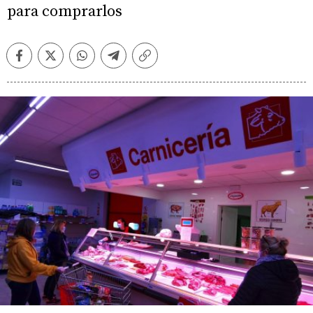
para comprarlos
Facebook
Twitter
Whatsapp
Telegram
Copiar
enlace