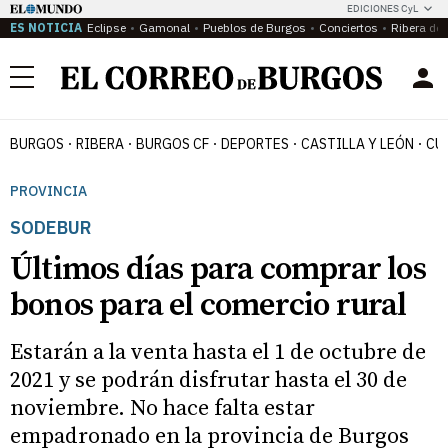
EDICIONES CyL
ES NOTICIA
Eclipse
Gamonal
Pueblos de Burgos
Conciertos
Ribera del
Menú
BURGOS
RIBERA
BURGOS CF
DEPORTES
CASTILLA Y LEÓN
CU
PROVINCIA
SODEBUR
Últimos días para comprar los
bonos para el comercio rural
Estarán a la venta hasta el 1 de octubre de
2021 y se podrán disfrutar hasta el 30 de
noviembre. No hace falta estar
empadronado en la provincia de Burgos