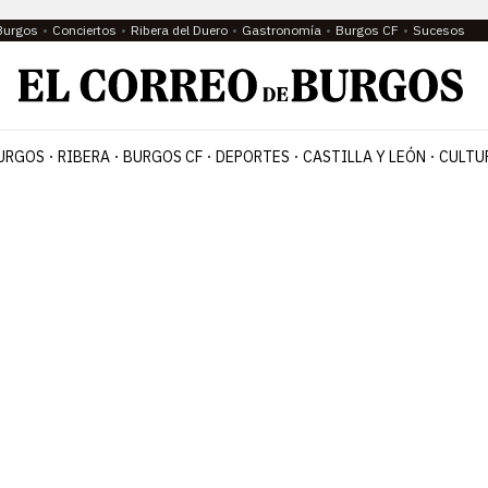
Burgos
Conciertos
Ribera del Duero
Gastronomía
Burgos CF
Sucesos
URGOS
RIBERA
BURGOS CF
DEPORTES
CASTILLA Y LEÓN
CULTU