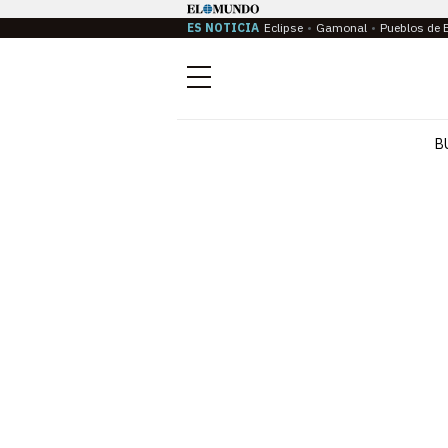
ES NOTICIA
Eclipse
Gamonal
Pueblos de 
Menú
B