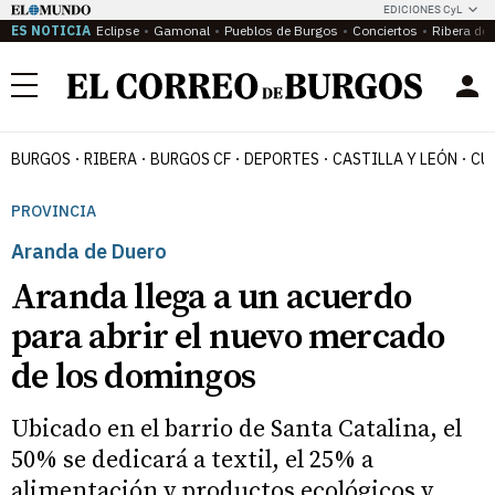
EDICIONES CyL
ES NOTICIA
Eclipse
Gamonal
Pueblos de Burgos
Conciertos
Ribera del
Menú
BURGOS
RIBERA
BURGOS CF
DEPORTES
CASTILLA Y LEÓN
CU
PROVINCIA
Aranda de Duero
Aranda llega a un acuerdo
para abrir el nuevo mercado
de los domingos
Ubicado en el barrio de Santa Catalina, el
50% se dedicará a textil, el 25% a
alimentación y productos ecológicos y