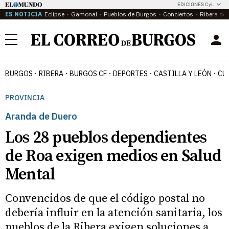
EDICIONES CyL
ES NOTICIA
Eclipse
Gamonal
Pueblos de Burgos
Conciertos
Ribera del
Menú
BURGOS
RIBERA
BURGOS CF
DEPORTES
CASTILLA Y LEÓN
CU
PROVINCIA
Aranda de Duero
Los 28 pueblos dependientes
de Roa exigen medios en Salud
Mental
Convencidos de que el código postal no
debería influir en la atención sanitaria, los
pueblos de la Ribera exigen soluciones a