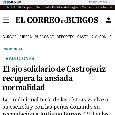
EDICIONES CyL
ES NOTICIA
Eclipse
Gamonal
Pueblos de Burgos
Conciertos
Ribera del
Menú
BURGOS
RIBERA
BURGOS CF
DEPORTES
CASTILLA Y LEÓN
CU
PROVINCIA
TRADICIONES
El ajo solidario de Castrojeriz
recupera la ansiada
normalidad
La tradicional feria de las ristras vuelve a
su esencia y con las peñas donando su
recaudación a Autismo Burgos / Mil velas