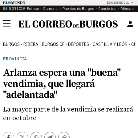
EDICIONES CyL
ES NOTICIA
Eclipse
Gamonal
Pueblos de Burgos
Conciertos
Ribera del
Menú
BURGOS
RIBERA
BURGOS CF
DEPORTES
CASTILLA Y LEÓN
CU
PROVINCIA
Arlanza espera una "buena"
vendimia, que llegará
"adelantada"
La mayor parte de la vendimia se realizará
en octubre