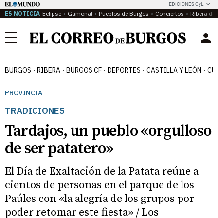
EDICIONES CyL
ES NOTICIA
Eclipse
Gamonal
Pueblos de Burgos
Conciertos
Ribera del
Menú
BURGOS
RIBERA
BURGOS CF
DEPORTES
CASTILLA Y LEÓN
CU
PROVINCIA
TRADICIONES
Tardajos, un pueblo «orgulloso
de ser patatero»
El Día de Exaltación de la Patata reúne a
cientos de personas en el parque de los
Paúles con «la alegría de los grupos por
poder retomar este fiesta» / Los