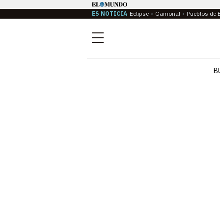
ES NOTICIA
Eclipse
Gamonal
Pueblos de 
Menú
B