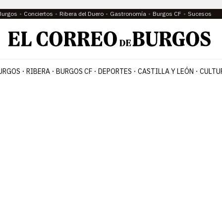
Burgos
Conciertos
Ribera del Duero
Gastronomía
Burgos CF
Sucesos
URGOS
RIBERA
BURGOS CF
DEPORTES
CASTILLA Y LEÓN
CULTU