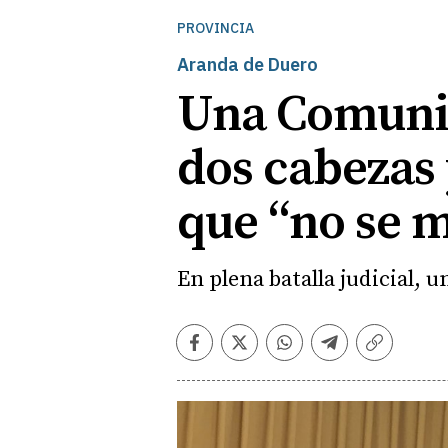
PROVINCIA
Aranda de Duero
Una Comunid
dos cabezas
que “no se 
En plena batalla judicial, u
Facebook
Twitter
Whatsapp
Telegram
Copiar
enlace