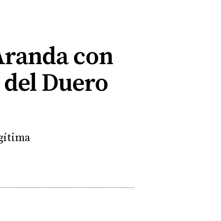
Aranda con
 del Duero
egítima