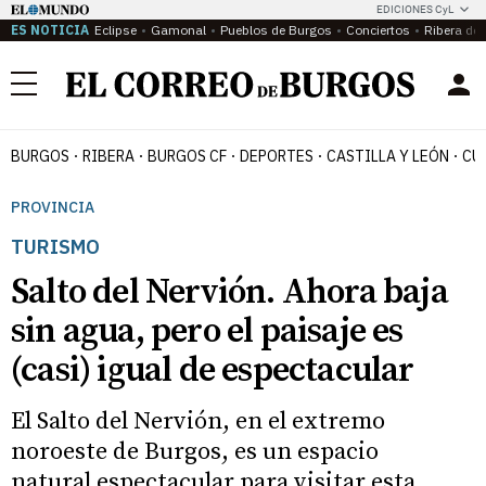
EDICIONES CyL
ES NOTICIA
Eclipse
Gamonal
Pueblos de Burgos
Conciertos
Ribera del
Menú
BURGOS
RIBERA
BURGOS CF
DEPORTES
CASTILLA Y LEÓN
CU
PROVINCIA
TURISMO
Salto del Nervión. Ahora baja
sin agua, pero el paisaje es
(casi) igual de espectacular
El Salto del Nervión, en el extremo
noroeste de Burgos, es un espacio
natural espectacular para visitar esta