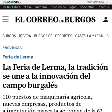
EDICIONES CyL
ES NOTICIA
Eclipse
Gamonal
Pueblos de Burgos
Conciertos
Ribera del
Menú
BURGOS
RIBERA
BURGOS CF
DEPORTES
CASTILLA Y LEÓN
CU
PROVINCIA
Feria de Lerma
La Feria de Lerma, la tradición
se une a la innovación del
campo burgalés
110 puestos de maquinaria agrícola,
nuevas empresas, productos de
alimentación marca la actividad de la 62