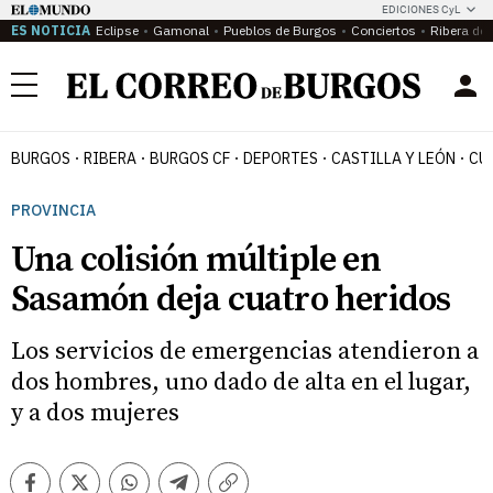
EDICIONES CyL
ES NOTICIA
Eclipse
Gamonal
Pueblos de Burgos
Conciertos
Ribera del
Menú
BURGOS
RIBERA
BURGOS CF
DEPORTES
CASTILLA Y LEÓN
CU
PROVINCIA
Una colisión múltiple en
Sasamón deja cuatro heridos
Los servicios de emergencias atendieron a
dos hombres, uno dado de alta en el lugar,
y a dos mujeres
Facebook
Twitter
Whatsapp
Telegram
Copiar