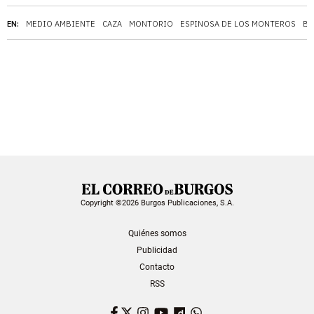
EN:
MEDIO AMBIENTE
CAZA
MONTORIO
ESPINOSA DE LOS MONTEROS
BU
Copyright ©2026 Burgos Publicaciones, S.A.
Quiénes somos
Publicidad
Contacto
RSS
Facebook
Twitter
Instagram
YouTube
Dailymotion
WhatsApp