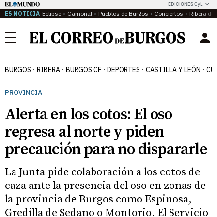
EDICIONES CyL
ES NOTICIA
Eclipse
Gamonal
Pueblos de Burgos
Conciertos
Ribera del
Menú
BURGOS
RIBERA
BURGOS CF
DEPORTES
CASTILLA Y LEÓN
CU
PROVINCIA
Alerta en los cotos: El oso
regresa al norte y piden
precaución para no dispararle
La Junta pide colaboración a los cotos de
caza ante la presencia del oso en zonas de
la provincia de Burgos como Espinosa,
Gredilla de Sedano o Montorio. El Servicio