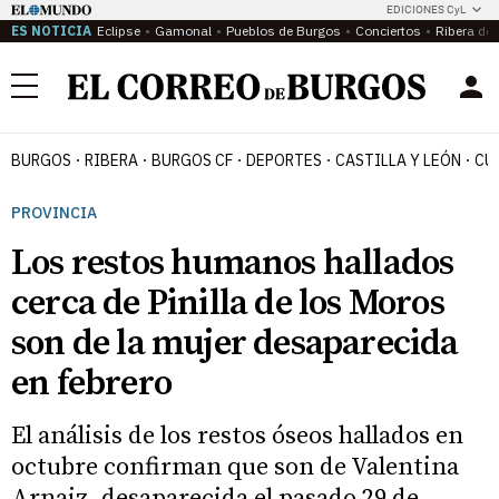
EDICIONES CyL
ES NOTICIA
Eclipse
Gamonal
Pueblos de Burgos
Conciertos
Ribera del
Menú
BURGOS
RIBERA
BURGOS CF
DEPORTES
CASTILLA Y LEÓN
CU
PROVINCIA
Los restos humanos hallados
cerca de Pinilla de los Moros
son de la mujer desaparecida
en febrero
El análisis de los restos óseos hallados en
octubre confirman que son de Valentina
Arnaiz, desaparecida el pasado 29 de