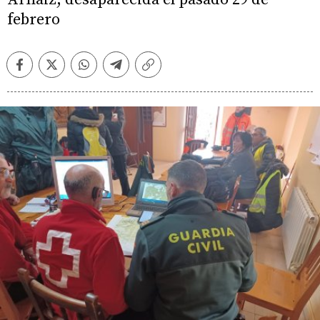
febrero
Facebook
Twitter
Whatsapp
Telegram
Copiar
enlace