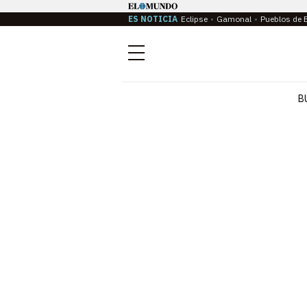
ES NOTICIA
Eclipse
Gamonal
Pueblos de 
Menú
B