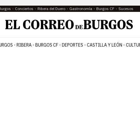
Burgos
Conciertos
Ribera del Duero
Gastronomía
Burgos CF
Sucesos
URGOS
RIBERA
BURGOS CF
DEPORTES
CASTILLA Y LEÓN
CULTU