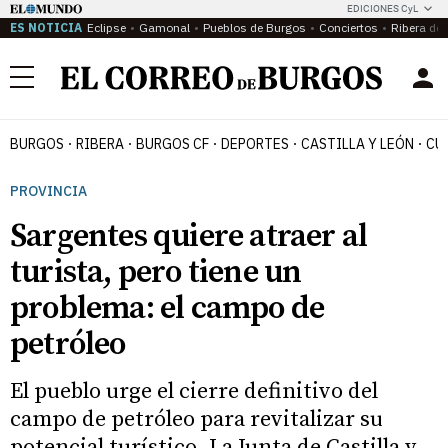
EDICIONES CyL
ES NOTICIA
Eclipse
Gamonal
Pueblos de Burgos
Conciertos
Ribera del
Menú
BURGOS
RIBERA
BURGOS CF
DEPORTES
CASTILLA Y LEÓN
CU
PROVINCIA
Sargentes quiere atraer al
turista, pero tiene un
problema: el campo de
petróleo
El pueblo urge el cierre definitivo del
campo de petróleo para revitalizar su
potencial turístico. La Junta de Castilla y