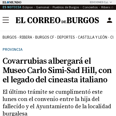
EDICIONES CyL
ES NOTICIA
Eclipse
Gamonal
Pueblos de Burgos
Conciertos
Ribera del
Menú
BURGOS
RIBERA
BURGOS CF
DEPORTES
CASTILLA Y LEÓN
CU
PROVINCIA
Covarrubias albergará el
Museo Carlo Simi-Sad Hill, con
el legado del cineasta italiano
El último trámite se cumplimentó este
lunes con el convenio entre la hija del
fallecido y el Ayuntamiento de la localidad
burgalesa